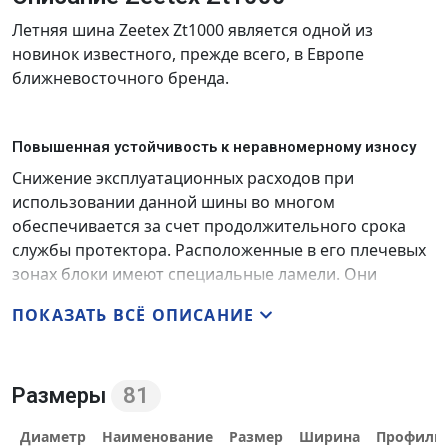
Летняя шина Zeetex Zt1000 является одной из
новинок известного, прежде всего, в Европе
ближневосточного бренда.
Повышенная устойчивость к неравномерному износу
Снижение эксплуатационных расходов при
использовании данной шины во многом
обеспечивается за счет продолжительного срока
службы протектора. Расположенные в его плечевых
зонах блоки имеют специальные ламели. Они
обеспечивают их более плотно прилегание к
ПОКАЗАТЬ ВСЁ ОПИСАНИЕ
дорожной поверхности, что, в свою очередь,
оптимизирует распределение внешнего давления по
пятну контакта.
Размеры
81
Диаметр
Наименование
Размер
Ширина
Профиль
Стабильное поведение на высокой скорости