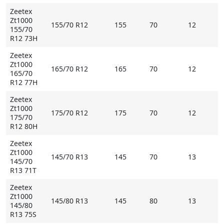
Расположенные в центральной части протектора
Zeetex
Zt1000
три продольных ребра обладают неплохой
155/70 R12
155
70
12
155/70
устойчивостью к деформации. Особенно высокой
R12 73H
жесткостью отличаются два из них, расположенные
Zeetex
ближе к внутренней стороне протекторного рисунка.
Zt1000
165/70 R12
165
70
12
Данная особенность не только повышает
165/70
стабильность на высокой скорости, но и точность
R12 77H
управления.
Zeetex
Zt1000
175/70 R12
175
70
12
175/70
R12 80H
Основные особенности Зитекса
Zeetex
- специальные ламели в блоках плечевых зон
Zt1000
увеличивают срок службы;
145/70 R13
145
70
13
145/70
- три жестких продольных ребра в центре повышают
R13 71T
стабильность на высокой скорости.
Zeetex
Zt1000
* Внимание: летние шины не российского
145/80 R13
145
80
13
145/80
происхождения могут быть промаркированы
R13 75S