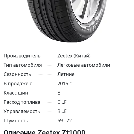
Производитель
Zeetex (Китай)
Тип автомобиля
Легковые автомобили
Сезонность
Летние
В продаже с
2015 г.
Класс шин
E
Расход топлива
C...F
Управляемость
B...E
Шумность
69...72
Описание Zeetex Zt1000