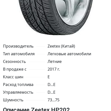
Производитель
Zeetex (Китай)
Тип автомобиля
Легковые автомобили
Сезонность
Летние
В продаже с
2017 г.
Класс шин
E
Расход топлива
D...E
Управляемость
D...E
Шумность
73...75
Описание Zeetex HP202