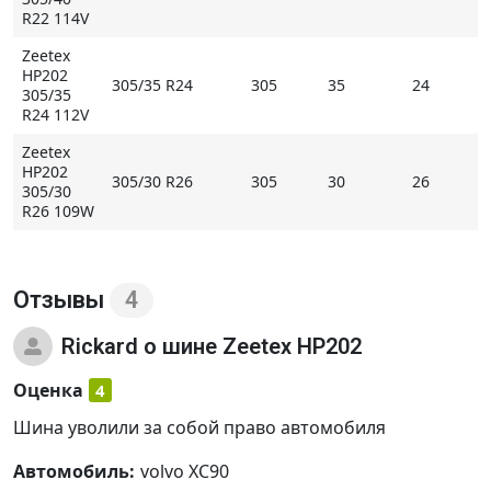
обеспечивается широкими дренажными канавками
R22 114V
и их оптимизированным расположением;
Zeetex
- компаунд с повышенным содержанием силики
HP202
305/35 R24
305
35
24
улучшает сцепление на мокром покрытии, придает
305/35
протектору высокую стойкость к истиранию.
R24 112V
Zeetex
* Внимание: летние шины не российского
HP202
305/30 R26
305
30
26
происхождения могут быть промаркированы
305/30
обозначением M+S
R26 109W
Купить Zeetex HP202 на Мосавтошине
Отзывы
4
Rickard
о шине Zeetex HP202
Оценка
4
Шина уволили за собой право автомобиля
Автомобиль:
volvo XC90