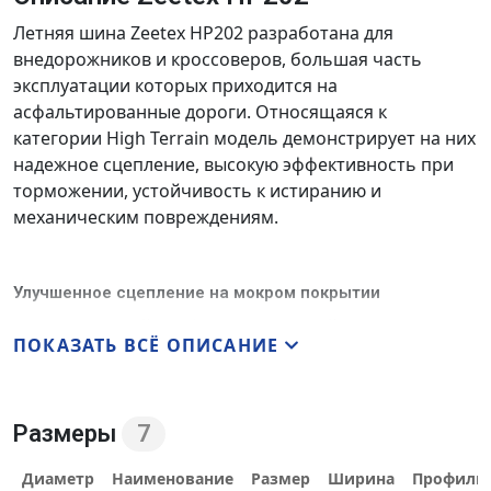
Летняя шина Zeetex HP202 разработана для
внедорожников и кроссоверов, большая часть
эксплуатации которых приходится на
асфальтированные дороги. Относящаяся к
категории High Terrain модель демонстрирует на них
надежное сцепление, высокую эффективность при
торможении, устойчивость к истиранию и
механическим повреждениям.
Улучшенное сцепление на мокром покрытии
Отличительной особенностью дизайна
ПОКАЗАТЬ ВСЁ ОПИСАНИЕ
протекторного рисунка шины является повышенное
содержание элементов, выполняющих
водоотводящую функцию. Прежде всего, это
дренажные канавки, продольные из которых имеют
Размеры
7
большой объем. Примыкающие к ним поперечные
Диаметр
Наименование
Размер
Ширина
Профиль
каналы расположены под углом, что существенно