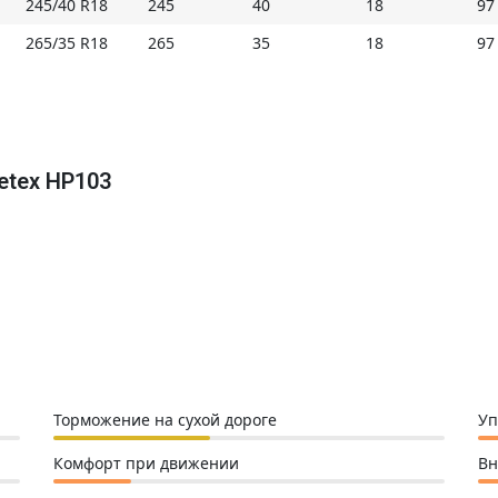
245/40 R18
245
40
18
97
Купить Zeetex HP103 на Мосавтошине
265/35 R18
265
35
18
97
etex HP103
Торможение на сухой дороге
Уп
Комфорт при движении
Вн