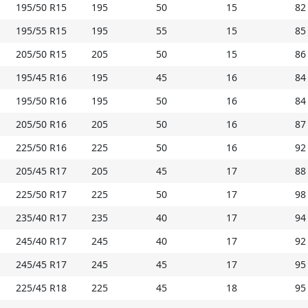
195/50 R15
счёт продуманного симметричного дизайна, оп
195
50
15
82
и передовой дренажной архитектуры достигнут ц
195/55 R15
195
55
15
85
экономичность-комфорт». Она предлагает объек
205/50 R15
205
50
15
86
сцепления на мокрой и сухой дороге, низкий рас
сопротивления качению, акустический комфорт.
195/45 R16
195
45
16
84
195/50 R16
195
50
16
84
Основные особенности Zeetex HP103:
205/50 R16
205
50
16
87
- плечевые блоки с особым профилем это контро
225/50 R16
225
50
16
92
шину, обеспечивая четкую обратную связь с дор
205/45 R17
205
45
17
88
- многочисленные направленные блоки двойная 
пленку, давая мощное торможение и разгон, а и
225/50 R17
225
50
17
98
для меньшего расхода топлива и тихого хода;
235/40 R17
235
40
17
94
- широкие канавки работают как мощные насосы
245/40 R17
из-под колеса, предотвращая потерю сцепления
245
40
17
92
резине.
245/45 R17
245
45
17
95
* Внимание: летние шины не российского проис
225/45 R18
225
45
18
95
обозначением M+S