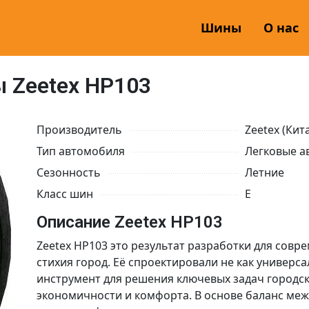
Шины
О нас
 Zeetex HP103
Производитель
Zeetex (Кит
Тип автомобиля
Легковые а
Сезонность
Летние
Класс шин
E
Описание Zeetex HP103
Zeetex HP103 это результат разработки для сов
стихия город. Её спроектировали не как универс
инструмент для решения ключевых задач городск
экономичности и комфорта. В основе баланс меж