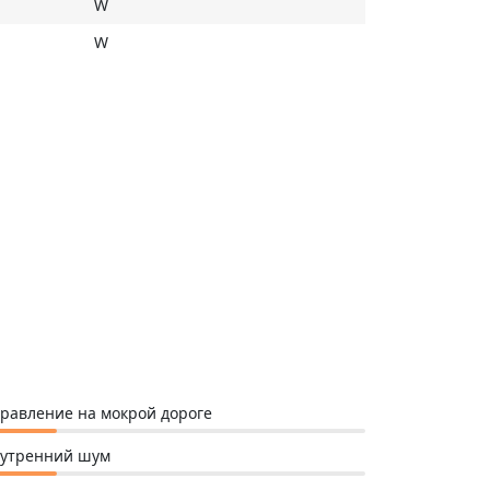
W
W
равление на мокрой дороге
утренний шум