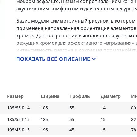
мокром асфальте, низким сопротивлением качен
акустическим комфортом и длительным ресурсом
Базис модели симметричный рисунок, в котором 
применена направленная ориентация элементов
кромок. Данное решение выполняет сразу нескол
режущих кромок для эффективного «вгрызания» 
интенсивность разгона и сокращая тормозной п
блока для низкого сопротивления качению и рав
ПОКАЗАТЬ ВСЁ ОПИСАНИЕ
прямолинейного движения предусмотрено спло
отзывчивость управления.
Отвод воды критически важный параметр безопас
защиты от аквапланирования. Первый это продо
Размер
Ширина
Профиль
Диаметр
И
образным профилем и увеличенной шириной. Така
обеспечивает её ламинарный, высокоскоростной
185/55 R14
185
55
14
80
сопротивление. Второй уровень глубокая сеть д
185/55 R15
185
55
15
82
обеспечивают первичный отвод влаги из пятна к
195/45 R15
195
45
15
78
Представленная модель это не просто «городская